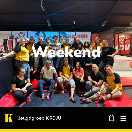
Weekend
Jeugdgroep K’RDJU